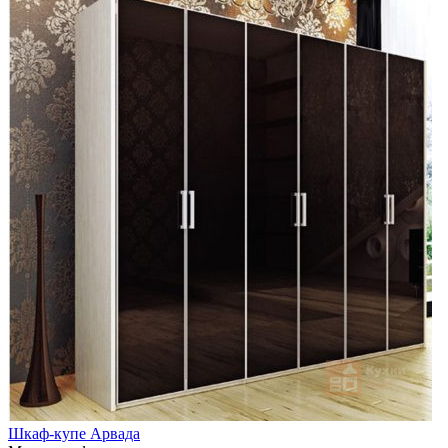
Шкаф-купе Арвада