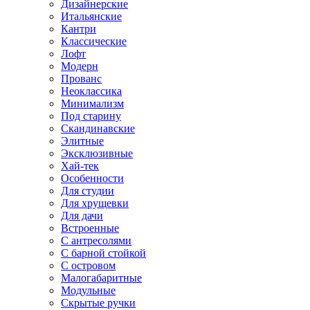
Дизайнерские
Итальянские
Кантри
Классические
Лофт
Модерн
Прованс
Неоклассика
Минимализм
Под старину
Скандинавские
Элитные
Эксклюзивные
Хай-тек
Особенности
Для студии
Для хрущевки
Для дачи
Встроенные
С антресолями
С барной стойкой
С островом
Малогабаритные
Модульные
Скрытые ручки