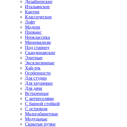
Дизайнерские
Итальянские
Кантри
Классические
Лофт
Модерн
Прованс
Неоклассика
Минимализм
Под старину
Скандинавские
Элитные
Эксклюзивные
Хай-тек
Особенности
Для студии
Для хрущевки
Для дачи
Встроенные
С антресолями
С барной стойкой
С островом
Малогабаритные
Модульные
Скрытые ручки