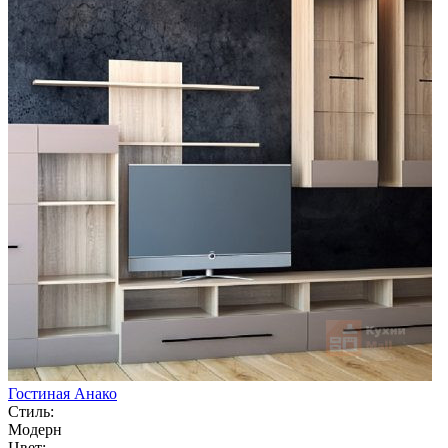
Гостиная Анако
Стиль:
Модерн
Цвет: