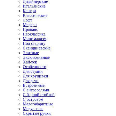
Дизайнерские
Итальянские
Кантри
Классические
Лофт
Модерн
Прованс
Неоклассика
Минимализм
Под старину
Скандинавские
Элитные
Эксклюзивные
Хай-тек
Особенности
Для студии
Для хрущевки
Для дачи
Встроенные
С антресолями
С барной стойкой
С островом
Малогабаритные
Модульные
Скрытые ручки