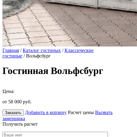
Главная
/
Каталог гостиных
/
Классические
гостиные
/ Вольфсбург
Гостинная Вольфсбург
Цена:
от 58 000
руб.
Добавить в корзину
Расчет цены
Вызвать
Заказать
замерщика
Получить расчет