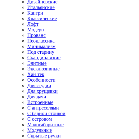
Дизайнерские
Итальянские
Кантри
Классические
Лофт
Модерн
Прованс
Неоклассика
Минимализм
Под старину
Скандинавские
Элитные
Эксклюзивные
Хай-тек
Особенности
Для студии
Для хрущевки
Для дачи
Встроенные
С антресолями
С барной стойкой
С островом
Малогабаритные
Модульные
Скрытые ручки