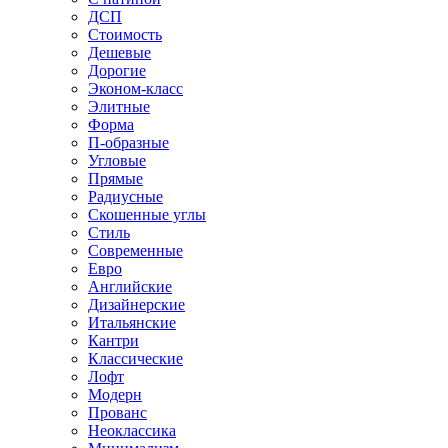
ДСП
Стоимость
Дешевые
Дорогие
Эконом-класс
Элитные
Форма
П-образные
Угловые
Прямые
Радиусные
Скошенные углы
Стиль
Современные
Евро
Английские
Дизайнерские
Итальянские
Кантри
Классические
Лофт
Модерн
Прованс
Неоклассика