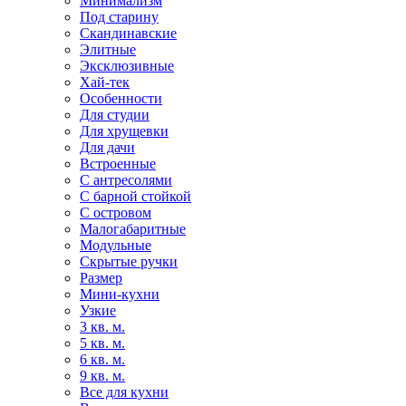
Минимализм
Под старину
Скандинавские
Элитные
Эксклюзивные
Хай-тек
Особенности
Для студии
Для хрущевки
Для дачи
Встроенные
С антресолями
С барной стойкой
С островом
Малогабаритные
Модульные
Скрытые ручки
Размер
Мини-кухни
Узкие
3 кв. м.
5 кв. м.
6 кв. м.
9 кв. м.
Все для кухни