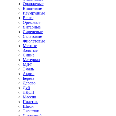
Оранжевые
Вишневые
Изумрудные
Венге
Ореховые
Янтарные
Сиреневые
Салатовые
Фиолетовые
Мятные
Золотые
Синие
Материал
МДФ
Эмаль
Акрил
Береза
Дерево
Дуб
ЛДСП
Массив
Пластик
Шпон
Экошпон
С патиной