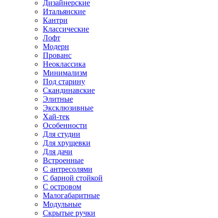
Дизайнерские
Итальянские
Кантри
Классические
Лофт
Модерн
Прованс
Неоклассика
Минимализм
Под старину
Скандинавские
Элитные
Эксклюзивные
Хай-тек
Особенности
Для студии
Для хрущевки
Для дачи
Встроенные
С антресолями
С барной стойкой
С островом
Малогабаритные
Модульные
Скрытые ручки