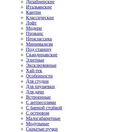
Дизайнерские
Итальянские
Кантри
Классические
Лофт
Модерн
Прованс
Неоклассика
Минимализм
Под старину
Скандинавские
Элитные
Эксклюзивные
Хай-тек
Особенности
Для студии
Для хрущевки
Для дачи
Встроенные
С антресолями
С барной стойкой
С островом
Малогабаритные
Модульные
Скрытые ручки