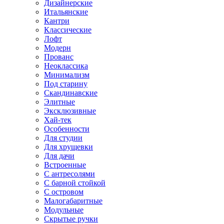
Дизайнерские
Итальянские
Кантри
Классические
Лофт
Модерн
Прованс
Неоклассика
Минимализм
Под старину
Скандинавские
Элитные
Эксклюзивные
Хай-тек
Особенности
Для студии
Для хрущевки
Для дачи
Встроенные
С антресолями
С барной стойкой
С островом
Малогабаритные
Модульные
Скрытые ручки