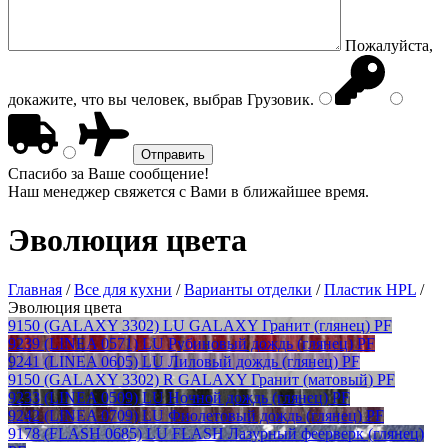
Пожалуйста,
докажите, что вы человек, выбрав
Грузовик
.
Спасибо за Ваше сообщение!
Наш менеджер свяжется с Вами в ближайшее время.
Эволюция цвета
Главная
/
Все для кухни
/
Варианты отделки
/
Пластик HPL
/
Эволюция цвета
9150 (GALAXY 3302) LU GALAXY Гранит (глянец) PF
9239 (LINEA 0571) LU Рубиновый дождь (глянец) PF
9241 (LINEA 0605) LU Лиловый дождь (глянец) PF
9150 (GALAXY 3302) R GALAXY Гранит (матовый) PF
9233 (LINEA 0509) LU Ночной дождь (глянец) PF
9242 (LINEA 0709) LU Фиолетовый дождь (глянец) PF
9178 (FLASH 0685) LU FLASH Лазурный феерверк (глянец)