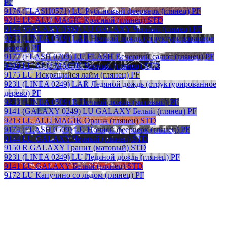
PF
9176 (FLASH0571) LU Рубиновый феерверк (глянец) PF
9214 LU ALU MAGIC Красный (глянец) STD
9144 (GALAXY 0509) LU GALAXY Черный (глянец) PF
9233 (LINEA 0509) LAR Ночной дождь (структурированное
дерево) PF
9177 (FLASH 0709) LU FLASH Вечерний салют (глянец) PF
9209 LU ALU MAGIK Черный (глянец) STD
9175 LU Искрящийся лайм (глянец) PF
9231 (LINEA 0249) LAR Ледяной дождь (структурированное
дерево) PF
9233 (LINEA 0509) R Ночной дождь (матовый) PF
9141 (GALAXY 0249) LU GALAXY Белый (глянец) PF
9213 LU ALU MAGIK Оранж (глянец) STD
9174 (FLASH 0509) LU Ночной феерверк (глянец) PF
9144 LU GALAXY Черный (глянец) STD
9150 R GALAXY Гранит (матовый) STD
9231 (LINEA 0249) LU Ледяной дождь (глянец) PF
9141 LU GALAXY Белый (глянец) STD
9172 LU Капучино со льдом (глянец) PF