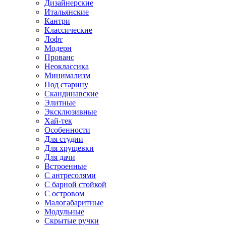
Дизайнерские
Итальянские
Кантри
Классические
Лофт
Модерн
Прованс
Неоклассика
Минимализм
Под старину
Скандинавские
Элитные
Эксклюзивные
Хай-тек
Особенности
Для студии
Для хрущевки
Для дачи
Встроенные
С антресолями
С барной стойкой
С островом
Малогабаритные
Модульные
Скрытые ручки