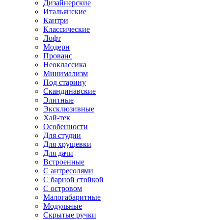
Дизайнерские
Итальянские
Кантри
Классические
Лофт
Модерн
Прованс
Неоклассика
Минимализм
Под старину
Скандинавские
Элитные
Эксклюзивные
Хай-тек
Особенности
Для студии
Для хрущевки
Для дачи
Встроенные
С антресолями
С барной стойкой
С островом
Малогабаритные
Модульные
Скрытые ручки