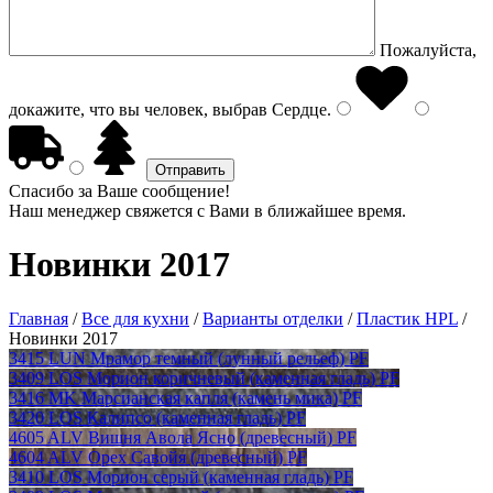
Пожалуйста,
докажите, что вы человек, выбрав
Сердце
.
Спасибо за Ваше сообщение!
Наш менеджер свяжется с Вами в ближайшее время.
Новинки 2017
Главная
/
Все для кухни
/
Варианты отделки
/
Пластик HPL
/
Новинки 2017
3415 LUN Мрамор темный (лунный рельеф) PF
3409 LOS Морион коричневый (каменная гладь) PF
3416 MK Марсианская капля (камень мика) PF
3420 LOS Калипсо (каменная гладь) PF
4605 ALV Вишня Авола Ясно (древесный) PF
4604 ALV Орех Савойя (древесный) PF
3410 LOS Морион серый (каменная гладь) PF