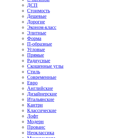
ДСП
Стоимость
Дешевые
Дорогие
Эконом-класс
Элитные
Форма
П-образные
Угловые
Прямые
Радиусные
Скошенные углы
Стиль
Современные
Евро
Английские
Дизайнерские
Итальянские
Кантри
Классические
Лофт
Модерн
Прованс
Неоклассика