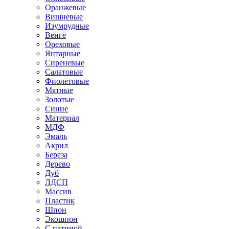
Оранжевые
Вишневые
Изумрудные
Венге
Ореховые
Янтарные
Сиреневые
Салатовые
Фиолетовые
Мятные
Золотые
Синие
Материал
МДФ
Эмаль
Акрил
Береза
Дерево
Дуб
ЛДСП
Массив
Пластик
Шпон
Экошпон
С патиной