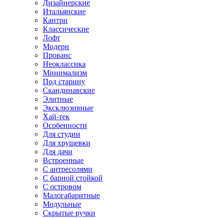
Дизайнерские
Итальянские
Кантри
Классические
Лофт
Модерн
Прованс
Неоклассика
Минимализм
Под старину
Скандинавские
Элитные
Эксклюзивные
Хай-тек
Особенности
Для студии
Для хрущевки
Для дачи
Встроенные
С антресолями
С барной стойкой
С островом
Малогабаритные
Модульные
Скрытые ручки