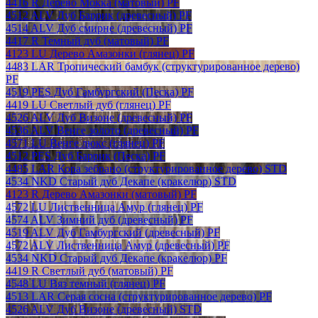
4416 R Дерево Мокка (матовый) PF
4512 ALV Дуб Баррик (древесный) PF
4514 ALV Дуб смирне (древесный) PF
4417 R Темный дуб (матовый) PF
4123 LU Дерево Амазонки (глянец) PF
4483 LAR Тропический бамбук (структурированное дерево)
PF
4519 PES Дуб Гамбургский (Песка) PF
4419 LU Светлый дуб (глянец) PF
4526 ALV Дуб Визоне (древесный) PF
4536 ALV Венге золото (древесный) PF
4571 LU Венге люкс (глянец) PF
4512 PES Дуб Баррик (Песка) PF
4485 LAR Кора зебрано (структурированное дерево) STD
4534 NKD Старый дуб Декапе (кракелюр) STD
4123 R Дерево Амазонки (матовый) PF
4572 LU Лиственница Амур (глянец) PF
4574 ALV Зимний дуб (древесный) PF
4519 ALV Дуб Гамбургский (древесный) PF
4572 ALV Лиственница Амур (древесный) PF
4534 NKD Старый дуб Декапе (кракелюр) PF
4419 R Светлый дуб (матовый) PF
4548 LU Вяз темный (глянец) PF
4513 LAR Серая сосна (структурированное дерево) PF
4526 ALV Дуб Визоне (древесный) STD