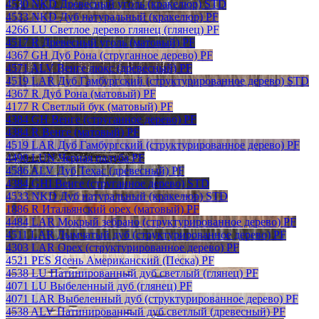
4530 NKD Древесный уголь (кракелюр) STD
4533 NKD Дуб натуральный (кракелюр) PF
4266 LU Светлое дерево глянец (глянец) PF
4517 R Древесный уголь (матовый) PF
4367 GH Дуб Рона (струганное дерево) PF
4571 ALV Венге люкс (древесный) PF
4519 LAR Дуб Гамбургский (структурированное дерево) STD
4367 R Дуб Рона (матовый) PF
4177 R Светлый бук (матовый) PF
4384 GH Венге (струганное дерево) PF
4384 R Венге (матовый) PF
4519 LAR Дуб Гамбургский (структурированное дерево) PF
4490 LUN Черная палуба PF
4586 ALV Дуб Техас (древесный) PF
4384 GHI Венге (струганное дерево) STD
4533 NKD Дуб натуральный (кракелюр) STD
1886 R Итальянский орех (матовый) PF
4484 LAR Мокрый зебрано (структурированное дерево) PF
4511 LAR Дымчатый дуб (структурированное дерево) PF
4303 LAR Орех (структурированное дерево) PF
4521 PES Ясень Американский (Песка) PF
4538 LU Патинированный дуб светлый (глянец) PF
4071 LU Выбеленный дуб (глянец) PF
4071 LAR Выбеленный дуб (структурированное дерево) PF
4538 ALV Патинированный дуб светлый (древесный) PF