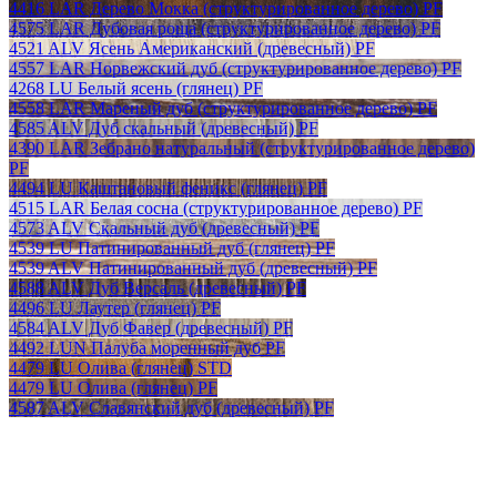
4416 LAR Дерево Мокка (структурированное дерево) PF
4575 LAR Дубовая роща (структурированное дерево) PF
4521 ALV Ясень Американский (древесный) PF
4557 LAR Норвежский дуб (структурированное дерево) PF
4268 LU Белый ясень (глянец) PF
4558 LAR Мареный дуб (структурированное дерево) PF
4585 ALV Дуб скальный (древесный) PF
4390 LAR Зебрано натуральный (структурированное дерево)
PF
4494 LU Каштановый феникс (глянец) PF
4515 LAR Белая сосна (структурированное дерево) PF
4573 ALV Скальный дуб (древесный) PF
4539 LU Патинированный дуб (глянец) PF
4539 ALV Патинированный дуб (древесный) PF
4588 ALV Дуб Версаль (древесный) PF
4496 LU Лаутер (глянец) PF
4584 ALV Дуб Фавер (древесный) PF
4492 LUN Палуба моренный дуб PF
4479 LU Олива (глянец) STD
4479 LU Олива (глянец) PF
4587 ALV Славянский дуб (древесный) PF