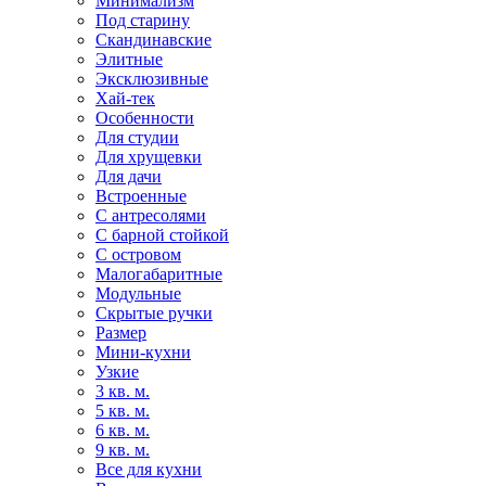
Минимализм
Под старину
Скандинавские
Элитные
Эксклюзивные
Хай-тек
Особенности
Для студии
Для хрущевки
Для дачи
Встроенные
С антресолями
С барной стойкой
С островом
Малогабаритные
Модульные
Скрытые ручки
Размер
Мини-кухни
Узкие
3 кв. м.
5 кв. м.
6 кв. м.
9 кв. м.
Все для кухни