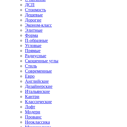
ДСП
Стоимость
Дешевые
Дорогие
Эконом-класс
Элитные
Форма
П-образные
Угловые
Прямые
Радиусные
Скошенные углы
Стиль
Современные
Евро
Английские
Дизайнерские
Итальянские
Кантри
Классические
Лофт
Модерн
Прованс
Неоклассика