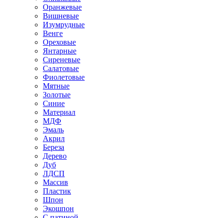
Оранжевые
Вишневые
Изумрудные
Венге
Ореховые
Янтарные
Сиреневые
Салатовые
Фиолетовые
Мятные
Золотые
Синие
Материал
МДФ
Эмаль
Акрил
Береза
Дерево
Дуб
ЛДСП
Массив
Пластик
Шпон
Экошпон
С патиной