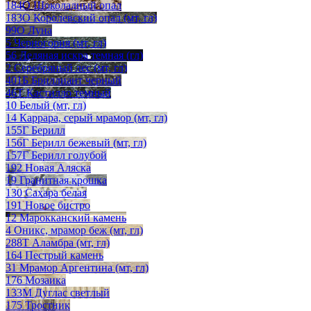
184О Шоколадный опал
183О Королевский опал (мт, гл)
99О Луна
5 Черногория (мт, гл)
56 Ледяная искра темная (гл)
2 Серебряный лес (мт, гл)
401Б Бриллиант черный
46Т Кастилло темный
10 Белый (мт, гл)
14 Каррара, серый мрамор (мт, гл)
155Г Берилл
156Г Берилл бежевый (мт, гл)
157Г Берилл голубой
192 Новая Аляска
19 Гранитная крошка
130 Сахара белая
191 Новое бистро
12 Марокканский камень
4 Оникс, мрамор беж (мт, гл)
288Т Аламбра (мт, гл)
164 Пестрый камень
31 Мрамор Аргентина (мт, гл)
176 Мозаика
133М Дуглас светлый
175 Тростник