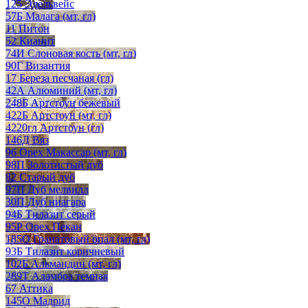
125 Эдельвейс
57Б Малага (мт, гл)
11 Питон
52 Кианит
74И Слоновая кость (мт, гл)
90Г Византия
17 Береза песчаная (гл)
42А Алюминий (мт, гл)
248Б Артстоун бежевый
422Б Артстоун (мт, гл)
4220гл Артстоун (гл)
146Д Вяз
96 Орех Макассар (мт, гл)
98П Золотистый дуб
82 Старый дуб
97П Дуб мелвилл
30П Дуб ниагара
94Б Тилазит серый
95Р Орех Пекан
185О Гранатовый опал (мт, гл)
93Б Тилазит коричневый
102Б Альмандин (мт, гл)
289Т Аламбра темная
67 Аттика
145О Мадрид