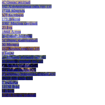
47 Оникс желтый
142 Алюминиевая рябь (мт, гл)
174И Марсель
178 Колорадо
173 Луксор
106Г Мистик светлый
23 Бук
188И Алтея
36 Гранит пестрый
51 Оникс коричневый
50 Модена
167 Корень вяза (мт, гл)
6 Бисер
27 Мрамор зеленый (мт, гл)
26 Гранит черный (мт, гл)
21 Черное серебро (гл)
22 Черная бронза (гл)
20 Мрамор марквина черный (гл)
129 Седая ночь (гл)
8 Асфальт
137М Рива
1 Венге
135М Дуглас темный