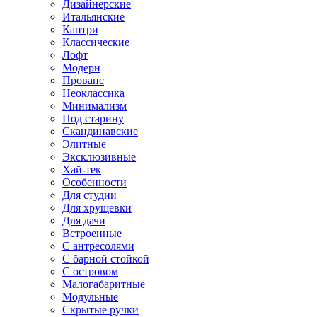
Дизайнерские
Итальянские
Кантри
Классические
Лофт
Модерн
Прованс
Неоклассика
Минимализм
Под старину
Скандинавские
Элитные
Эксклюзивные
Хай-тек
Особенности
Для студии
Для хрущевки
Для дачи
Встроенные
С антресолями
С барной стойкой
С островом
Малогабаритные
Модульные
Скрытые ручки