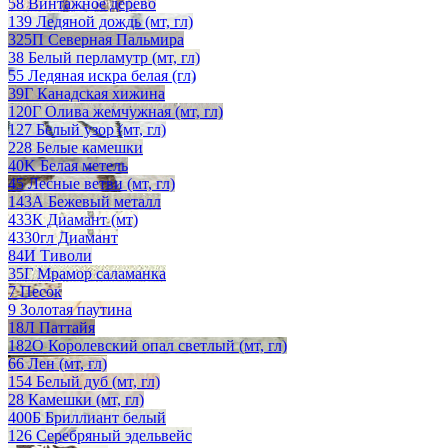
58 Винтажное дерево
139 Ледяной дождь (мт, гл)
325П Северная Пальмира
38 Белый перламутр (мт, гл)
55 Ледяная искра белая (гл)
39Г Канадская хижина
120Г Олива жемчужная (мт, гл)
127 Белый узор (мт, гл)
228 Белые камешки
40K Белая метель
45 Лесные ветви (мт, гл)
143А Бежевый металл
433К Диамант (мт)
4330гл Диамант
84И Тиволи
35Г Мрамор саламанка
7 Песок
9 Золотая паутина
18Л Паттайя
182О Королевский опал светлый (мт, гл)
66 Лен (мт, гл)
154 Белый дуб (мт, гл)
28 Камешки (мт, гл)
400Б Бриллиант белый
126 Серебряный эдельвейс