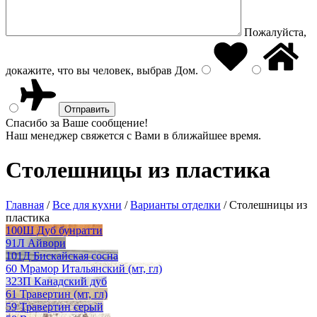
Пожалуйста,
докажите, что вы человек, выбрав
Дом
.
Спасибо за Ваше сообщение!
Наш менеджер свяжется с Вами в ближайшее время.
Столешницы из пластика
Главная
/
Все для кухни
/
Варианты отделки
/
Столешницы из
пластика
100Ш Дуб бунратти
91Л Айвори
101Д Бискайская сосна
60 Мрамор Итальянский (мт, гл)
323П Канадский дуб
61 Травертин (мт, гл)
59 Травертин серый