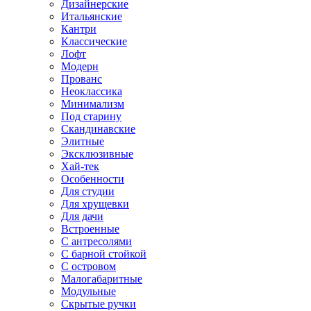
Дизайнерские
Итальянские
Кантри
Классические
Лофт
Модерн
Прованс
Неоклассика
Минимализм
Под старину
Скандинавские
Элитные
Эксклюзивные
Хай-тек
Особенности
Для студии
Для хрущевки
Для дачи
Встроенные
С антресолями
С барной стойкой
С островом
Малогабаритные
Модульные
Скрытые ручки