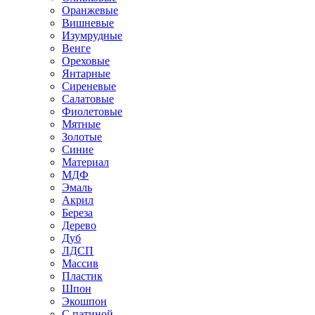
Оранжевые
Вишневые
Изумрудные
Венге
Ореховые
Янтарные
Сиреневые
Салатовые
Фиолетовые
Мятные
Золотые
Синие
Материал
МДФ
Эмаль
Акрил
Береза
Дерево
Дуб
ЛДСП
Массив
Пластик
Шпон
Экошпон
С патиной