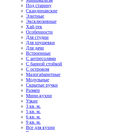
Минимализм
Под старину
Скандинавские
Элитные
Эксклюзивные
Хай-тек
Особенности
Для студии
Для хрущевки
Для дачи
Встроенные
С антресолями
С барной стойкой
С островом
Малогабаритные
Модульные
Скрытые ручки
Размер
Мини-кухни
Узкие
3 кв. м.
5 кв. м.
6 кв. м.
9 кв. м.
Все для кухни