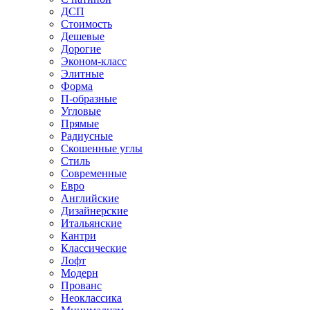
ДСП
Стоимость
Дешевые
Дорогие
Эконом-класс
Элитные
Форма
П-образные
Угловые
Прямые
Радиусные
Скошенные углы
Стиль
Современные
Евро
Английские
Дизайнерские
Итальянские
Кантри
Классические
Лофт
Модерн
Прованс
Неоклассика