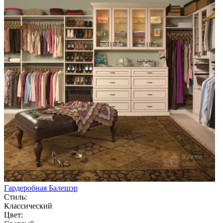
Гардеробная Балешэр
Стиль:
Классический
Цвет: