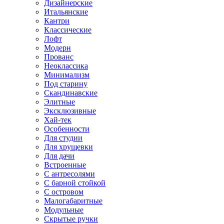
Дизайнерские
Итальянские
Кантри
Классические
Лофт
Модерн
Прованс
Неоклассика
Минимализм
Под старину
Скандинавские
Элитные
Эксклюзивные
Хай-тек
Особенности
Для студии
Для хрущевки
Для дачи
Встроенные
С антресолями
С барной стойкой
С островом
Малогабаритные
Модульные
Скрытые ручки