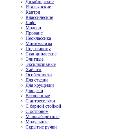
Дизайнерские
Итальянские
Кантри
Классические
Лофт
Модерн
Прованс
Неоклассика
Минимализм
Под старину
Скандинавские
Элитные
Эксклюзивные
Хай-тек
Особенности
Для студии
Для хрущевки
Для дачи
Встроенные
С антресолями
С барной стойкой
С островом
Малогабаритные
Модульные
Скрытые ручки