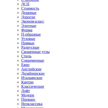
ДСП
Стоимость
Дешевые
Дорогие
Эконом-класс
Элитные
Форма
П-образные
Угловые
Прямые
Радиусные
Скошенные углы
Стиль
Современные
Евро
Английские
Дизайнерские
Итальянские
Кантри
Классические
Лофт
Модерн
Прованс
Неоклассика