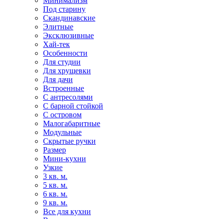
Минимализм
Под старину
Скандинавские
Элитные
Эксклюзивные
Хай-тек
Особенности
Для студии
Для хрущевки
Для дачи
Встроенные
С антресолями
С барной стойкой
С островом
Малогабаритные
Модульные
Скрытые ручки
Размер
Мини-кухни
Узкие
3 кв. м.
5 кв. м.
6 кв. м.
9 кв. м.
Все для кухни