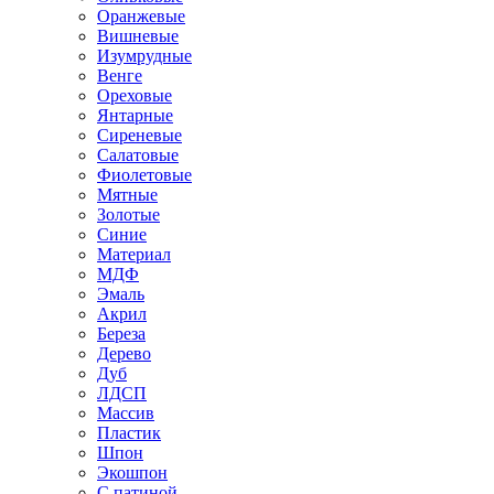
Оранжевые
Вишневые
Изумрудные
Венге
Ореховые
Янтарные
Сиреневые
Салатовые
Фиолетовые
Мятные
Золотые
Синие
Материал
МДФ
Эмаль
Акрил
Береза
Дерево
Дуб
ЛДСП
Массив
Пластик
Шпон
Экошпон
С патиной