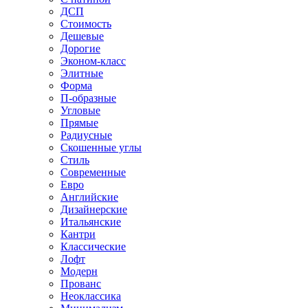
ДСП
Стоимость
Дешевые
Дорогие
Эконом-класс
Элитные
Форма
П-образные
Угловые
Прямые
Радиусные
Скошенные углы
Стиль
Современные
Евро
Английские
Дизайнерские
Итальянские
Кантри
Классические
Лофт
Модерн
Прованс
Неоклассика