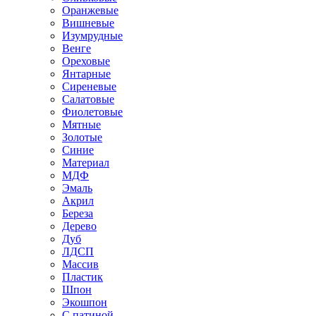
Оранжевые
Вишневые
Изумрудные
Венге
Ореховые
Янтарные
Сиреневые
Салатовые
Фиолетовые
Мятные
Золотые
Синие
Материал
МДФ
Эмаль
Акрил
Береза
Дерево
Дуб
ЛДСП
Массив
Пластик
Шпон
Экошпон
С патиной