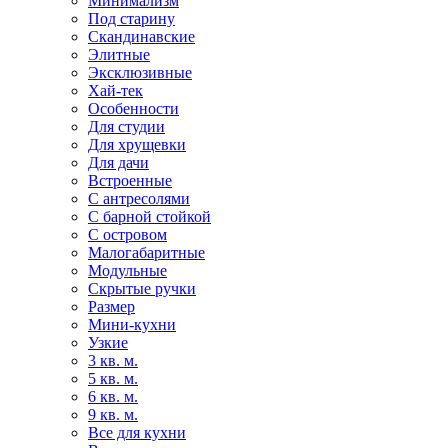
Минимализм
Под старину
Скандинавские
Элитные
Эксклюзивные
Хай-тек
Особенности
Для студии
Для хрущевки
Для дачи
Встроенные
С антресолями
С барной стойкой
С островом
Малогабаритные
Модульные
Скрытые ручки
Размер
Мини-кухни
Узкие
3 кв. м.
5 кв. м.
6 кв. м.
9 кв. м.
Все для кухни