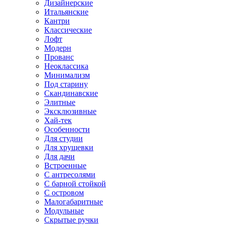
Дизайнерские
Итальянские
Кантри
Классические
Лофт
Модерн
Прованс
Неоклассика
Минимализм
Под старину
Скандинавские
Элитные
Эксклюзивные
Хай-тек
Особенности
Для студии
Для хрущевки
Для дачи
Встроенные
С антресолями
С барной стойкой
С островом
Малогабаритные
Модульные
Скрытые ручки