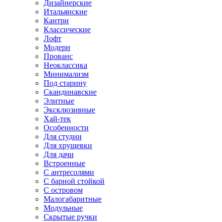
Дизайнерские
Итальянские
Кантри
Классические
Лофт
Модерн
Прованс
Неоклассика
Минимализм
Под старину
Скандинавские
Элитные
Эксклюзивные
Хай-тек
Особенности
Для студии
Для хрущевки
Для дачи
Встроенные
С антресолями
С барной стойкой
С островом
Малогабаритные
Модульные
Скрытые ручки