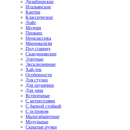
Дизайнерские
Итальянские
Кантри
Классические
Лофт
Модерн
Прованс
Неоклассика
Минимализм
Под старину
Скандинавские
Элитные
Эксклюзивные
Хай-тек
Особенности
Для студии
Для хрущевки
Для дачи
Встроенные
С антресолями
С барной стойкой
С островом
Малогабаритные
Модульные
Скрытые ручки