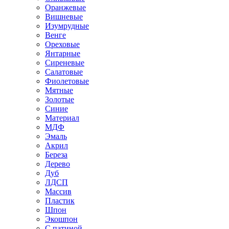
Оранжевые
Вишневые
Изумрудные
Венге
Ореховые
Янтарные
Сиреневые
Салатовые
Фиолетовые
Мятные
Золотые
Синие
Материал
МДФ
Эмаль
Акрил
Береза
Дерево
Дуб
ЛДСП
Массив
Пластик
Шпон
Экошпон
С патиной