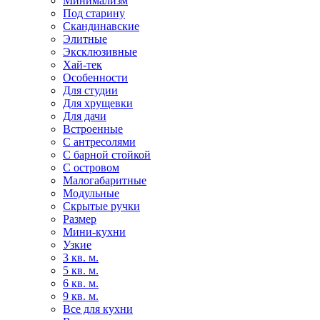
Минимализм
Под старину
Скандинавские
Элитные
Эксклюзивные
Хай-тек
Особенности
Для студии
Для хрущевки
Для дачи
Встроенные
С антресолями
С барной стойкой
С островом
Малогабаритные
Модульные
Скрытые ручки
Размер
Мини-кухни
Узкие
3 кв. м.
5 кв. м.
6 кв. м.
9 кв. м.
Все для кухни