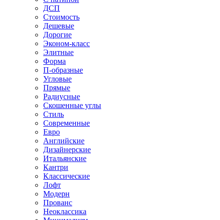
ДСП
Стоимость
Дешевые
Дорогие
Эконом-класс
Элитные
Форма
П-образные
Угловые
Прямые
Радиусные
Скошенные углы
Стиль
Современные
Евро
Английские
Дизайнерские
Итальянские
Кантри
Классические
Лофт
Модерн
Прованс
Неоклассика