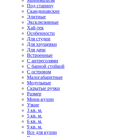
Минимализм
Под старину
Скандинавские
Элитные
Эксклюзивные
Хай-тек
Особенности
Для студии
Для хрущевки
Для дачи
Встроенные
С антресолями
С барной стойкой
С островом
Малогабаритные
Модульные
Скрытые ручки
Размер
Мини-кухни
Узкие
3 кв. м.
5 кв. м.
6 кв. м.
9 кв. м.
Все для кухни