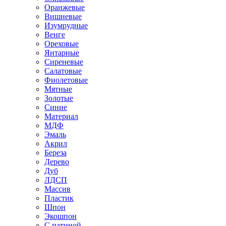
Оранжевые
Вишневые
Изумрудные
Венге
Ореховые
Янтарные
Сиреневые
Салатовые
Фиолетовые
Мятные
Золотые
Синие
Материал
МДФ
Эмаль
Акрил
Береза
Дерево
Дуб
ЛДСП
Массив
Пластик
Шпон
Экошпон
С патиной