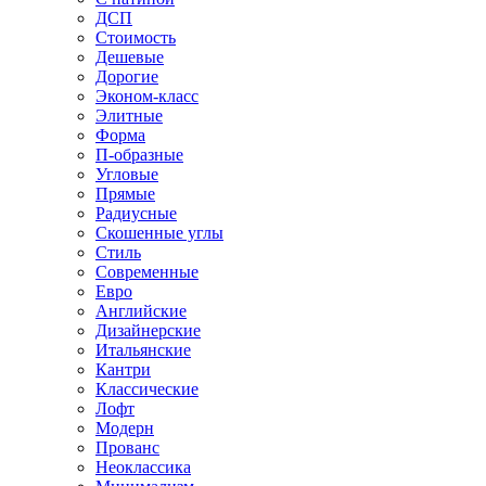
ДСП
Стоимость
Дешевые
Дорогие
Эконом-класс
Элитные
Форма
П-образные
Угловые
Прямые
Радиусные
Скошенные углы
Стиль
Современные
Евро
Английские
Дизайнерские
Итальянские
Кантри
Классические
Лофт
Модерн
Прованс
Неоклассика