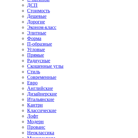
ДСП
Стоимость
Дешевые
Дорогие
Эконом-класс
Элитные
Форма
П-образные
Угловые
Прямые
Радиусные
Скошенные углы
Стиль
Современные
Евро
Английские
Дизайнерские
Итальянские
Кантри
Классические
Лофт
Модерн
Прованс
Неоклассика