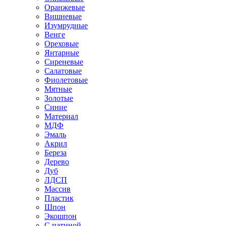
Оранжевые
Вишневые
Изумрудные
Венге
Ореховые
Янтарные
Сиреневые
Салатовые
Фиолетовые
Мятные
Золотые
Синие
Материал
МДФ
Эмаль
Акрил
Береза
Дерево
Дуб
ЛДСП
Массив
Пластик
Шпон
Экошпон
С патиной