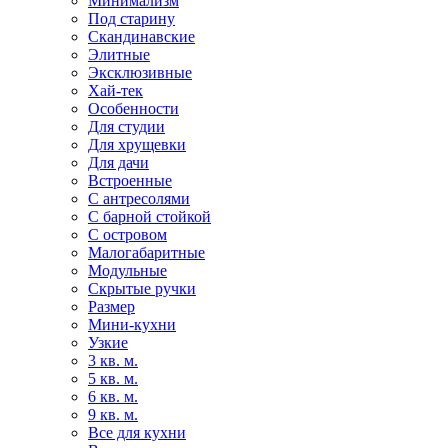
Минимализм
Под старину
Скандинавские
Элитные
Эксклюзивные
Хай-тек
Особенности
Для студии
Для хрущевки
Для дачи
Встроенные
С антресолями
С барной стойкой
С островом
Малогабаритные
Модульные
Скрытые ручки
Размер
Мини-кухни
Узкие
3 кв. м.
5 кв. м.
6 кв. м.
9 кв. м.
Все для кухни