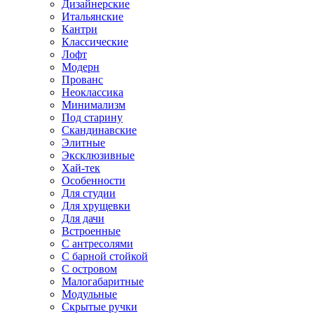
Дизайнерские
Итальянские
Кантри
Классические
Лофт
Модерн
Прованс
Неоклассика
Минимализм
Под старину
Скандинавские
Элитные
Эксклюзивные
Хай-тек
Особенности
Для студии
Для хрущевки
Для дачи
Встроенные
С антресолями
С барной стойкой
С островом
Малогабаритные
Модульные
Скрытые ручки