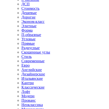
ДСП
Стоимость
Дешевые
Дорогие
Эконом-класс
Элитные
Форма
П-образные
Угловые
Прямые
Радиусные
Скошенные углы
Стиль
Современные
Евро
Английские
Дизайнерские
Итальянские
Кантри
Классические
Лофт
Модерн
Прованс
Неоклассика