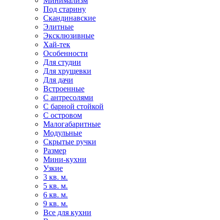
Минимализм
Под старину
Скандинавские
Элитные
Эксклюзивные
Хай-тек
Особенности
Для студии
Для хрущевки
Для дачи
Встроенные
С антресолями
С барной стойкой
С островом
Малогабаритные
Модульные
Скрытые ручки
Размер
Мини-кухни
Узкие
3 кв. м.
5 кв. м.
6 кв. м.
9 кв. м.
Все для кухни