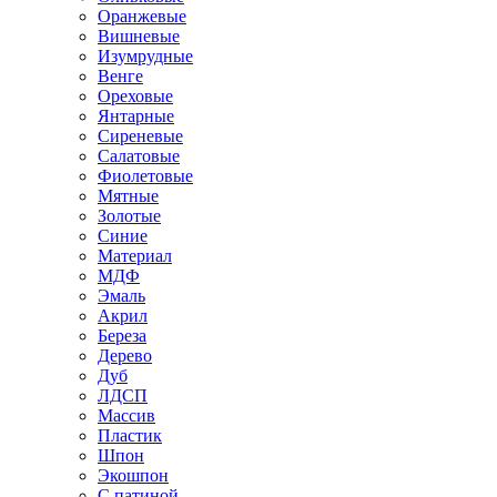
Оранжевые
Вишневые
Изумрудные
Венге
Ореховые
Янтарные
Сиреневые
Салатовые
Фиолетовые
Мятные
Золотые
Синие
Материал
МДФ
Эмаль
Акрил
Береза
Дерево
Дуб
ЛДСП
Массив
Пластик
Шпон
Экошпон
С патиной