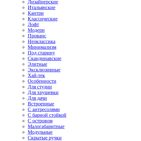
Дизайнерские
Итальянские
Кантри
Классические
Лофт
Модерн
Прованс
Неоклассика
Минимализм
Под старину
Скандинавские
Элитные
Эксклюзивные
Хай-тек
Особенности
Для студии
Для хрущевки
Для дачи
Встроенные
С антресолями
С барной стойкой
С островом
Малогабаритные
Модульные
Скрытые ручки