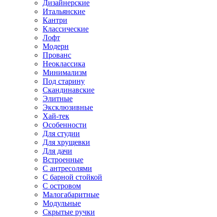
Дизайнерские
Итальянские
Кантри
Классические
Лофт
Модерн
Прованс
Неоклассика
Минимализм
Под старину
Скандинавские
Элитные
Эксклюзивные
Хай-тек
Особенности
Для студии
Для хрущевки
Для дачи
Встроенные
С антресолями
С барной стойкой
С островом
Малогабаритные
Модульные
Скрытые ручки