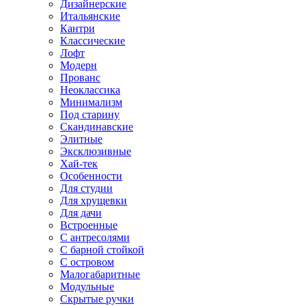
Дизайнерские
Итальянские
Кантри
Классические
Лофт
Модерн
Прованс
Неоклассика
Минимализм
Под старину
Скандинавские
Элитные
Эксклюзивные
Хай-тек
Особенности
Для студии
Для хрущевки
Для дачи
Встроенные
С антресолями
С барной стойкой
С островом
Малогабаритные
Модульные
Скрытые ручки