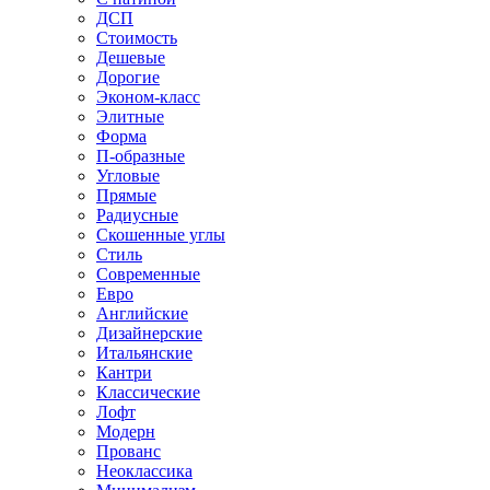
ДСП
Стоимость
Дешевые
Дорогие
Эконом-класс
Элитные
Форма
П-образные
Угловые
Прямые
Радиусные
Скошенные углы
Стиль
Современные
Евро
Английские
Дизайнерские
Итальянские
Кантри
Классические
Лофт
Модерн
Прованс
Неоклассика