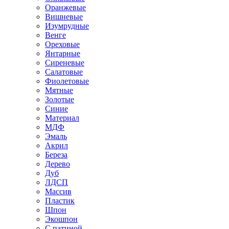
Оранжевые
Вишневые
Изумрудные
Венге
Ореховые
Янтарные
Сиреневые
Салатовые
Фиолетовые
Мятные
Золотые
Синие
Материал
МДФ
Эмаль
Акрил
Береза
Дерево
Дуб
ЛДСП
Массив
Пластик
Шпон
Экошпон
С патиной