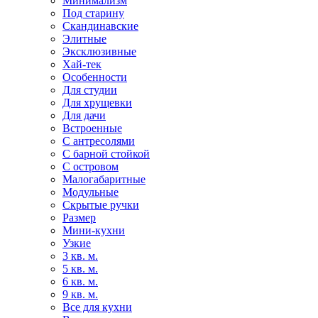
Минимализм
Под старину
Скандинавские
Элитные
Эксклюзивные
Хай-тек
Особенности
Для студии
Для хрущевки
Для дачи
Встроенные
С антресолями
С барной стойкой
С островом
Малогабаритные
Модульные
Скрытые ручки
Размер
Мини-кухни
Узкие
3 кв. м.
5 кв. м.
6 кв. м.
9 кв. м.
Все для кухни