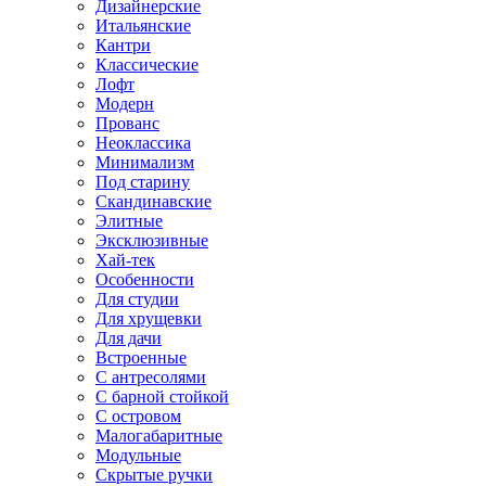
Дизайнерские
Итальянские
Кантри
Классические
Лофт
Модерн
Прованс
Неоклассика
Минимализм
Под старину
Скандинавские
Элитные
Эксклюзивные
Хай-тек
Особенности
Для студии
Для хрущевки
Для дачи
Встроенные
С антресолями
С барной стойкой
С островом
Малогабаритные
Модульные
Скрытые ручки