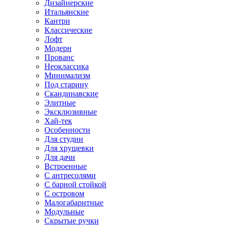
Дизайнерские
Итальянские
Кантри
Классические
Лофт
Модерн
Прованс
Неоклассика
Минимализм
Под старину
Скандинавские
Элитные
Эксклюзивные
Хай-тек
Особенности
Для студии
Для хрущевки
Для дачи
Встроенные
С антресолями
С барной стойкой
С островом
Малогабаритные
Модульные
Скрытые ручки