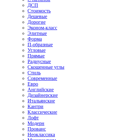
ДСП
Стоимость
Дешевые
Дорогие
Эконом-класс
Элитные
Форма
П-образные
Угловые
Прямые
Радиусные
Скошенные углы
Стиль
Современные
Евро
Английские
Дизайнерские
Итальянские
Кантри
Классические
Лофт
Модерн
Прованс
Неоклассика