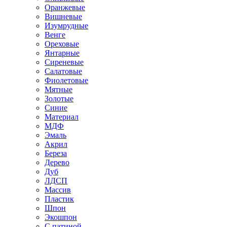
Оранжевые
Вишневые
Изумрудные
Венге
Ореховые
Янтарные
Сиреневые
Салатовые
Фиолетовые
Мятные
Золотые
Синие
Материал
МДФ
Эмаль
Акрил
Береза
Дерево
Дуб
ЛДСП
Массив
Пластик
Шпон
Экошпон
С патиной