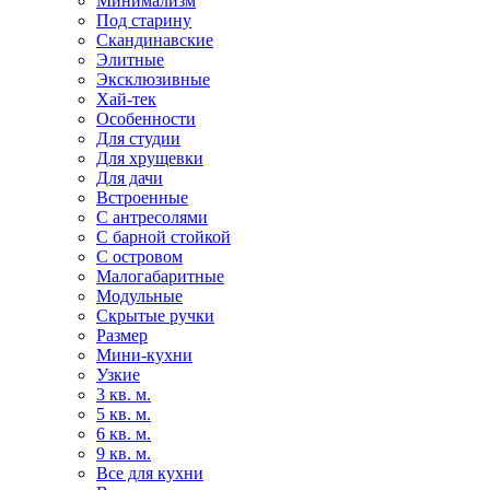
Минимализм
Под старину
Скандинавские
Элитные
Эксклюзивные
Хай-тек
Особенности
Для студии
Для хрущевки
Для дачи
Встроенные
С антресолями
С барной стойкой
С островом
Малогабаритные
Модульные
Скрытые ручки
Размер
Мини-кухни
Узкие
3 кв. м.
5 кв. м.
6 кв. м.
9 кв. м.
Все для кухни