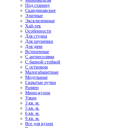
Минимализм
Под старину
Скандинавские
Элитные
Эксклюзивные
Хай-тек
Особенности
Для студии
Для хрущевки
Для дачи
Встроенные
С антресолями
С барной стойкой
С островом
Малогабаритные
Модульные
Скрытые ручки
Размер
Мини-кухни
Узкие
3 кв. м.
5 кв. м.
6 кв. м.
9 кв. м.
Все для кухни