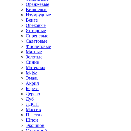
Оранжевые
Вишневые
Изумрудные
Венге
Ореховые
Янтарные
Сиреневые
Салатовые
Фиолетовые
Мятные
Золотые
Синие
Материал
МДФ
Эмаль
Акрил
Береза
Дерево
Дуб
ЛДСП
Массив
Пластик
Шпон
Экошпон
С патиной