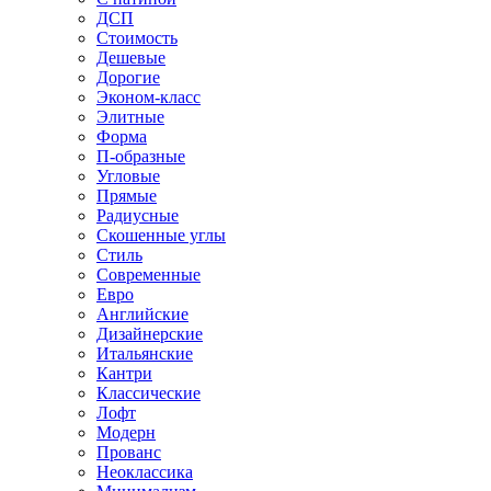
ДСП
Стоимость
Дешевые
Дорогие
Эконом-класс
Элитные
Форма
П-образные
Угловые
Прямые
Радиусные
Скошенные углы
Стиль
Современные
Евро
Английские
Дизайнерские
Итальянские
Кантри
Классические
Лофт
Модерн
Прованс
Неоклассика