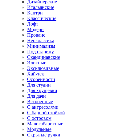
Дизайнерские
Итальянские
Кантри
Классические
Лофт
Модерн
Прованс
Неоклассика
Минимализм
Под старину
Скандинавские
Элитные
Эксклюзивные
Хай-тек
Особенности
Для студии
Для хрущевки
Для дачи
Встроенные
С антресолями
С барной стойкой
С островом
Малогабаритные
Модульные
Скрытые ручки