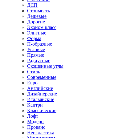
ДСП
Стоимость
Дешевые
Дорогие
Эконом-класс
Элитные
Форма
П-образные
Угловые
Прямые
Радиусные
Скошенные углы
Стиль
Современные
Евро
Английские
Дизайнерские
Итальянские
Кантри
Классические
Лофт
Модерн
Прованс
Неоклассика