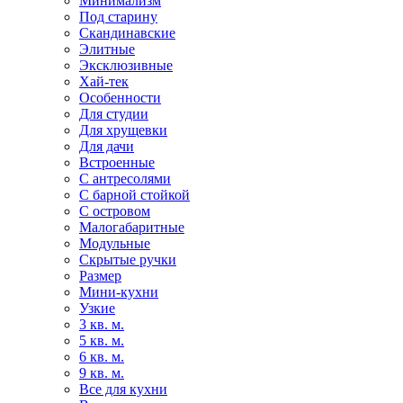
Минимализм
Под старину
Скандинавские
Элитные
Эксклюзивные
Хай-тек
Особенности
Для студии
Для хрущевки
Для дачи
Встроенные
С антресолями
С барной стойкой
С островом
Малогабаритные
Модульные
Скрытые ручки
Размер
Мини-кухни
Узкие
3 кв. м.
5 кв. м.
6 кв. м.
9 кв. м.
Все для кухни