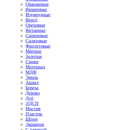
Оранжевые
Вишневые
Изумрудные
Венге
Ореховые
Янтарные
Сиреневые
Салатовые
Фиолетовые
Мятные
Золотые
Синие
Материал
МДФ
Эмаль
Акрил
Береза
Дерево
Дуб
ЛДСП
Массив
Пластик
Шпон
Экошпон
С патиной