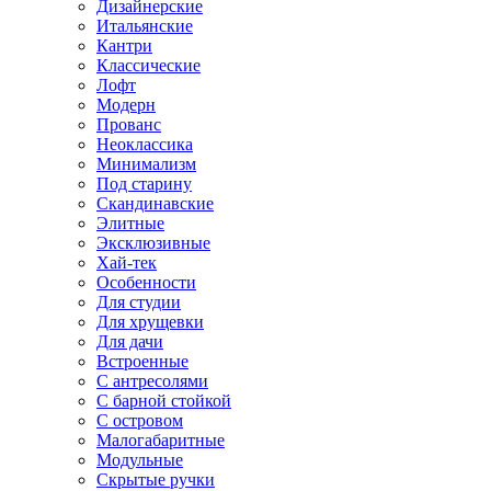
Дизайнерские
Итальянские
Кантри
Классические
Лофт
Модерн
Прованс
Неоклассика
Минимализм
Под старину
Скандинавские
Элитные
Эксклюзивные
Хай-тек
Особенности
Для студии
Для хрущевки
Для дачи
Встроенные
С антресолями
С барной стойкой
С островом
Малогабаритные
Модульные
Скрытые ручки