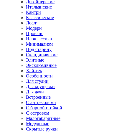
Дизайнерские
Итальянские
Кантри
Классические
Лофт
Модерн
Прованс
Неоклассика
Минимализм
Под старину
Скандинавские
Элитные
Эксклюзивные
Хай-тек
Особенности
Для студии
Для хрущевки
Для дачи
Встроенные
С антресолями
С барной стойкой
С островом
Малогабаритные
Модульные
Скрытые ручки