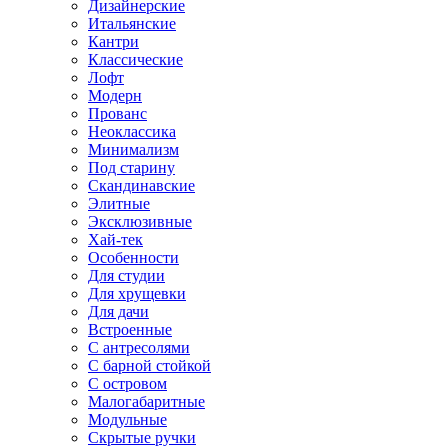
Дизайнерские
Итальянские
Кантри
Классические
Лофт
Модерн
Прованс
Неоклассика
Минимализм
Под старину
Скандинавские
Элитные
Эксклюзивные
Хай-тек
Особенности
Для студии
Для хрущевки
Для дачи
Встроенные
С антресолями
С барной стойкой
С островом
Малогабаритные
Модульные
Скрытые ручки