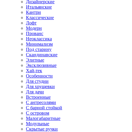
Дизайнерские
Итальянские
Кантри
Классические
Лофт
Модерн
Прованс
Неоклассика
Минимализм
Под старину
Скандинавские
Элитные
Эксклюзивные
Хай-тек
Особенности
Для студии
Для хрущевки
Для дачи
Встроенные
С антресолями
С барной стойкой
С островом
Малогабаритные
Модульные
Скрытые ручки