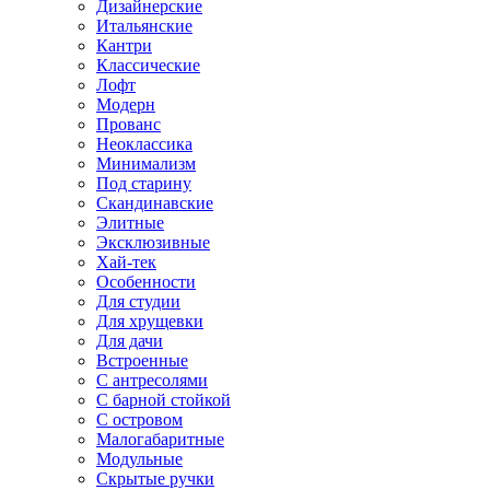
Дизайнерские
Итальянские
Кантри
Классические
Лофт
Модерн
Прованс
Неоклассика
Минимализм
Под старину
Скандинавские
Элитные
Эксклюзивные
Хай-тек
Особенности
Для студии
Для хрущевки
Для дачи
Встроенные
С антресолями
С барной стойкой
С островом
Малогабаритные
Модульные
Скрытые ручки