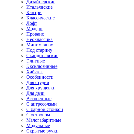
Дизайнерские
Итальянские
Кантри
Классические
Лофт
Модерн
Прованс
Неоклассика
Минимализм
Под старину
Скандинавские
Элитные
Эксклюзивные
Хай-тек
Особенности
Для студии
Для хрущевки
Для дачи
Встроенные
С антресолями
С барной стойкой
С островом
Малогабаритные
Модульные
Скрытые ручки