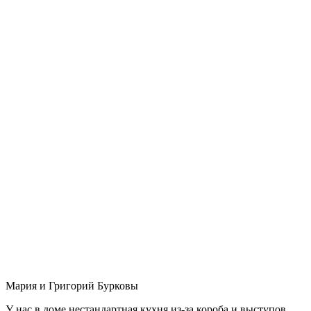
Мария и Григорий Бурковы
У нас в доме нестандартная кухня из-за короба и выступов,