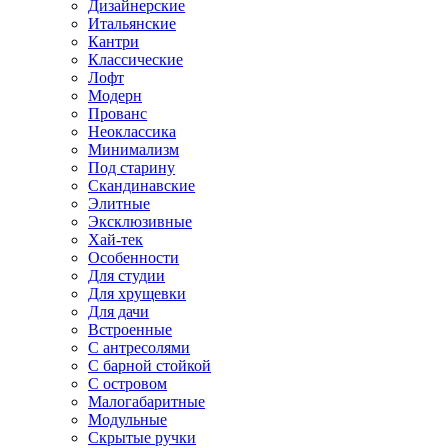
Дизайнерские
Итальянские
Кантри
Классические
Лофт
Модерн
Прованс
Неоклассика
Минимализм
Под старину
Скандинавские
Элитные
Эксклюзивные
Хай-тек
Особенности
Для студии
Для хрущевки
Для дачи
Встроенные
С антресолями
С барной стойкой
С островом
Малогабаритные
Модульные
Скрытые ручки