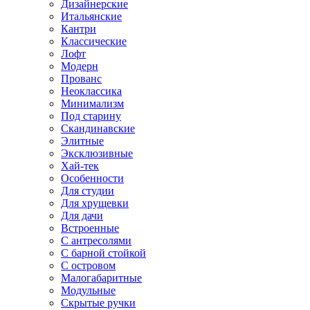
Дизайнерские
Итальянские
Кантри
Классические
Лофт
Модерн
Прованс
Неоклассика
Минимализм
Под старину
Скандинавские
Элитные
Эксклюзивные
Хай-тек
Особенности
Для студии
Для хрущевки
Для дачи
Встроенные
С антресолями
С барной стойкой
С островом
Малогабаритные
Модульные
Скрытые ручки