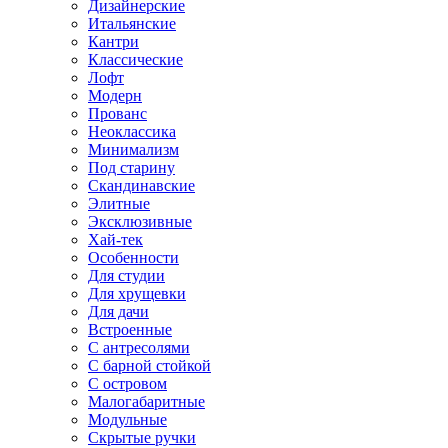
Дизайнерские
Итальянские
Кантри
Классические
Лофт
Модерн
Прованс
Неоклассика
Минимализм
Под старину
Скандинавские
Элитные
Эксклюзивные
Хай-тек
Особенности
Для студии
Для хрущевки
Для дачи
Встроенные
С антресолями
С барной стойкой
С островом
Малогабаритные
Модульные
Скрытые ручки