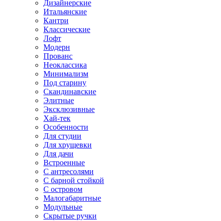
Дизайнерские
Итальянские
Кантри
Классические
Лофт
Модерн
Прованс
Неоклассика
Минимализм
Под старину
Скандинавские
Элитные
Эксклюзивные
Хай-тек
Особенности
Для студии
Для хрущевки
Для дачи
Встроенные
С антресолями
С барной стойкой
С островом
Малогабаритные
Модульные
Скрытые ручки